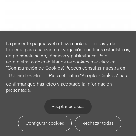
La presente página web utiliza cookies propias y de
terceros para analizar tu navegación con fines estadísticos,
de personalización, técnicas y publicitarias. Para
administrar o deshabilitar estas cookies haz click en
“Configuración de Cookies”. Puedes consultar nuestra en
. Pulsa el botón “Aceptar Cookies” para
Política de cookies
confirmar que has leído y aceptado la información
presentada.
Aceptar cookies
Servilletas para eventos Cream 11x11cm 100u.
Servilletas o posavasos. Precortadas en rollo.
Configurar cookies
Rechazar todas